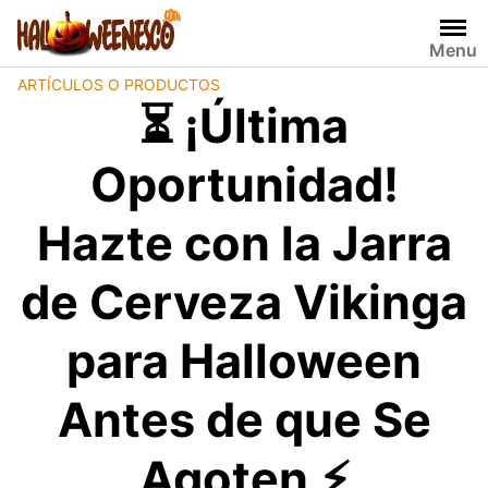
Skip
to
Menu
content
ARTÍCULOS O PRODUCTOS
⏳ ¡Última
Oportunidad!
Hazte con la Jarra
de Cerveza Vikinga
para Halloween
Antes de que Se
Agoten ⚡