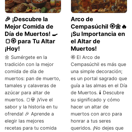
🎉 ¡Descubre la
Arco de
Mejor Comida de
Cempasúchil 🏵️🌼🔥
Día de Muertos! 🍳
¡Su Importancia en
🍞🏵️ para Tu Altar
el Altar de
¡Hoy!
Muertos!
🌼 Sumérgete en la
🏵️ El Arco de
tradición con la mejor
Cempasúchil es más que
comida de día de
una simple decoración;
muertos: pan de muerto,
es un portal sagrado que
tamales y calaveras de
guía a las almas en el Día
azúcar para altar de
de Muertos. 🕯️ Descubre
muertos. 🍞💀 ¡Vive el
su significado y cómo
sabor y la historia en tu
hacer un altar de
ofrenda! 🎉 Aprende a
muertos con arco para
elegir las mejores
honrar a tus seres
recetas para tu comida
queridos. ¡No dejes que