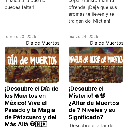
mística a la que no
copal transforman tu
puedes faltar!
ofrenda. ¡Deja que sus
aromas te lleven y te
traigan del Mictlán!
febrero 23, 2025
marzo 24, 2025
Día de Muertos
Día de Muertos
¡Descubre el Día de
¡Descubre el
los Muertos en
Misterio! 🔥💀
México! Vive el
¿Altar de Muertos
Pasado y la Magia
de 7 Niveles y su
de Pátzcuaro y del
Significado?
Más Allá 💀🇲🇽
¡Descubre el altar de