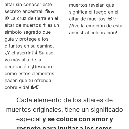
altar sin conocer este
muertos revelan qué
secreto ancestral! 🎭🔥
significa el fuego en el
🏵️ La cruz de tierra en el
altar de muertos. 💀✨
altar de muertos ✝️ es un
¡Vive la emoción de esta
símbolo sagrado que
ancestral celebración!
guía y protege a los
difuntos en su camino.
¿Y el aserrín? 🕯️ Su uso
va más allá de la
decoración. ¡Descubre
cómo estos elementos
hacen que tu ofrenda
cobre vida! 🎃💀
Cada elemento de los altares de
muertos originales, tiene un significado
especial
y se coloca con amor y
respeto para invitar a los seres